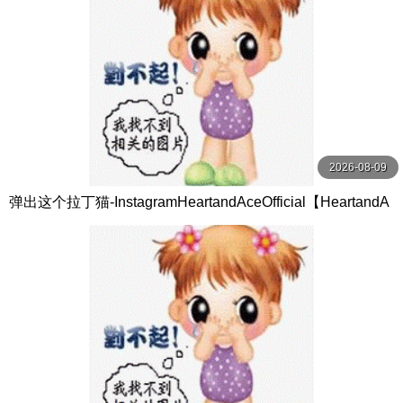
2026-08-09
弹出这个拉丁猫-InstagramHeartandAceOfficial【HeartandA
ce】